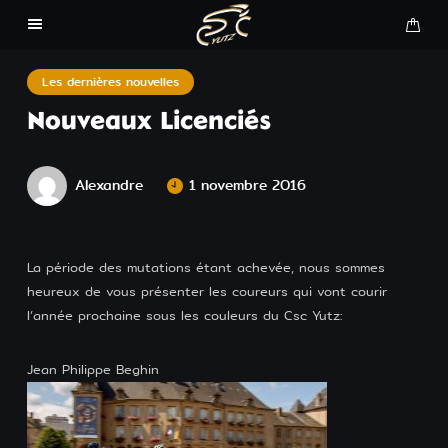
La Yeti 2026
Les dernières nouvelles
Nouveaux Licenciés
La Mini Yeti 2026
Alexandre
1 novembre 2016
La Judicium Gravel 2026
Inscription 2026
La période des mutations étant achevée, nous sommes
heureux de vous présenter les coureurs qui vont courir
Equipements Adulte CSC
l’année prochaine sous les couleurs du Csc Yutz:
Equipements Enfant CSC
Jean Philippe Beghin
Engagements course