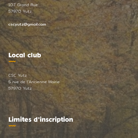
107 Grand Rue
Partenaires
57970 Yutz
cscyutz@gmail.com
Contact
Local club
Design par foreverpinetree
CSC Yutz
5 rue de l’Ancienne Mairie
57970 Yutz
Limites d'inscription