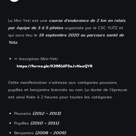
Partenaires
course d’endurance de 2 km en relais
La Mini Yeti est une
Contact
par équipe de 3 à 5 pilotes
organisée par le CSC YUTZ et
19 septembre 2020 au parcours santé de
qui aura lieu le
Yutz.
➪ Inscription Mini-Yeti
https://forms.gle/K36614P3aJvNooQY6
:
Design par foreverpinetree
Cette manifestation s’adresse aux catégories poussins,
pupilles et benjamins licenciés ou non. La durée de l’épreuve
est ainsi fixée à 2 heures pour toutes les catégories :
(2012 – 2013)
Poussins
(2010 – 2011)
Pupilles
(2008 – 2009)
Benjamins