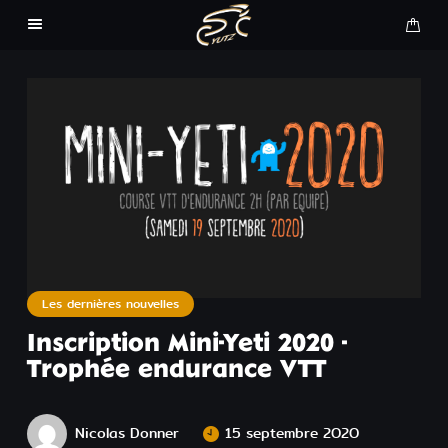
La Yeti 2026
La Mini Yeti 2026
La Judicium Gravel 2026
Inscription 2026
Equipements Adulte CSC
Les dernières nouvelles
Inscription Mini-Yeti 2020 -
Equipements Enfant CSC
Trophée endurance VTT
Engagements course
Nicolas Donner
15 septembre 2020