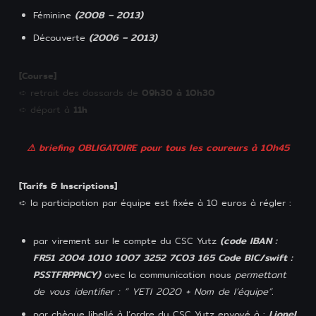
(2008 – 2013)
Féminine
(2006 – 2013)
Découverte
[Course]
09h30 à 10h30
➪ retrait des dossards de
11h
➪ départ à
⚠ briefing OBLIGATOIRE pour tous les coureurs à 10h45
[Tarifs & Inscriptions]
➪ la participation par équipe est fixée à 10 euros à régler :
(code IBAN :
par virement sur le compte du CSC Yutz
FR51 2004 1010 1007 3252 7C03 165 Code BIC/swift :
PSSTFRPPNCY)
avec la communication nous
permettant
de vous identifier : ” YETI 2020 + Nom de l’équipe”.
Lionel
par chèque libellé à l’ordre du CSC Yutz envoyé à :