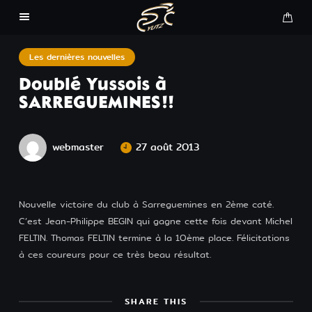
La Yeti 2026
Les dernières nouvelles
Doublé Yussois à
La Mini Yeti 2026
SARREGUEMINES!!
La Judicium Gravel 2026
webmaster
27 août 2013
Inscription 2026
Nouvelle victoire du club à Sarreguemines en 2ème caté.
Equipements Adulte CSC
C’est Jean-Philippe BEGIN qui gagne cette fois devant Michel
FELTIN. Thomas FELTIN termine à la 10ème place. Félicitations
Equipements Enfant CSC
à ces coureurs pour ce très beau résultat.
Engagements course
SHARE THIS